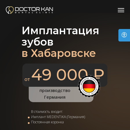
Имплантация
зубов
в Хабаровске
49 000 ₽
от
производство
Германия
В стоимость входит:
Имплант MEDENTiKA (Германия)
Постоянная коронка