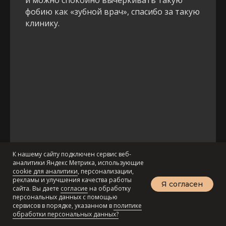
и можно спокойно вычеркивать такую
фобию как «зубной врач», спасибо за такую
клинику.
К нашему сайту подключен сервис веб-
Посмотреть оригинал отзыва
аналитики Яндекс Метрика, использующие
cookie для аналитики
, персонализации,
рекламы и улучшения качества работы
Я согласен
сайта. Вы даете
согласие
на обработку
персональных данных с помощью
Записаться на консультацию
сервисов в порядке, указанном в
политике
обработки персональных данных?