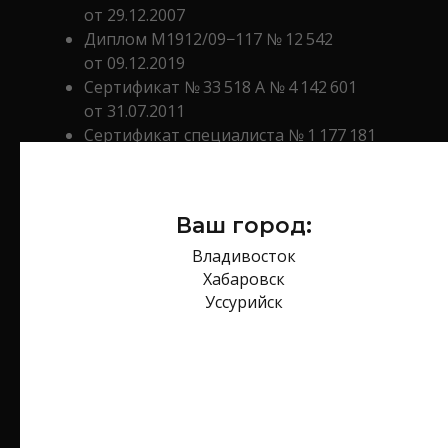
от 29.12.2007
Диплом М1912/09−117 № 12 542
от 09.12.2019
Сертификат № 33 518 А № 4 142 601
от 31.07.2011
Сертификат специалиста № 1 177 181
031 585 от 09.12.2019
Сертификат специалиста № 727 070
001 892 от 11.04.2020
Ваш город:
Владивосток
Записаться на консультацию
Хабаровск
Уссурийск
Submit